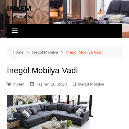
Skip
İMYEM
to
İnegöl Mobilya
content
Home
İnegöl Mobilya
İnegöl Mobilya Vadi
İnegöl Mobilya Vadi
imyem
Haziran 16, 2020
İnegöl Mobilya