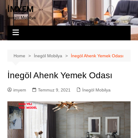
Skip
İMYEM
to
İnegöl Mobilya
content
Home
İnegöl Mobilya
İnegöl Ahenk Yemek Odası
İnegöl Ahenk Yemek Odası
imyem
Temmuz 9, 2021
İnegöl Mobilya