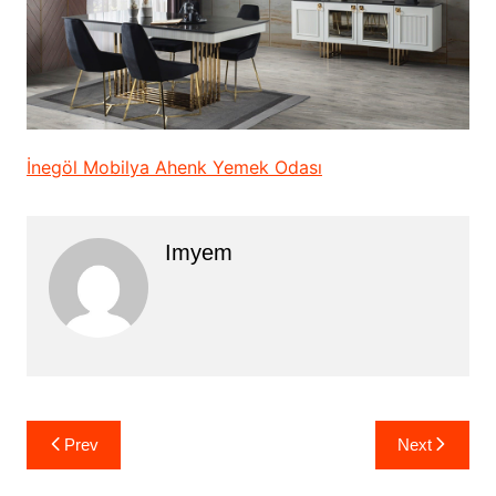
İnegöl Mobilya Ahenk Yemek Odası
Imyem
Yazı
Prev
Next
gezinmesi