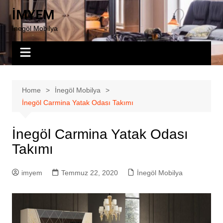
Skip
İMYEM
to
İnegöl Mobilya
content
Home
İnegöl Mobilya
İnegöl Carmina Yatak Odası Takımı
İnegöl Carmina Yatak Odası
Takımı
imyem
Temmuz 22, 2020
İnegöl Mobilya