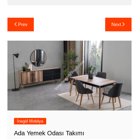
Yazı
Prev
Next
gezinmesi
İnegöl Mobilya
Ada Yemek Odası Takımı