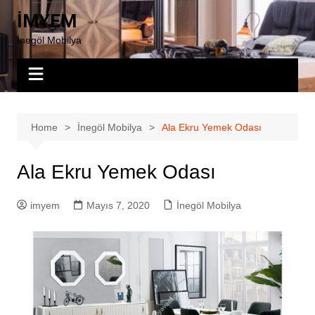
Skip
İMYEM
to
İnegöl Mobilya
content
Home
İnegöl Mobilya
Ala Ekru Yemek Odası
Ala Ekru Yemek Odası
imyem
Mayıs 7, 2020
İnegöl Mobilya