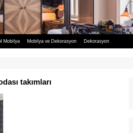
öl Mobilya
Mobilya ve Dekorasyon
Dekorasyon
dası takımları